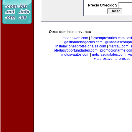
Precio Ofrecido $
Otros dominios en venta:
rosarioweb.com
|
foroempresarios.com
|
es
gestiondenegocios.com
|
guiadelascompr
instalacionesprofesionales.com
|
marca1.com
|
ofertasyoportunidades.com
|
promocionarme.co
motosyautos.com
|
noticiasdigitales.com
|
vi
viajerosaventureros.co