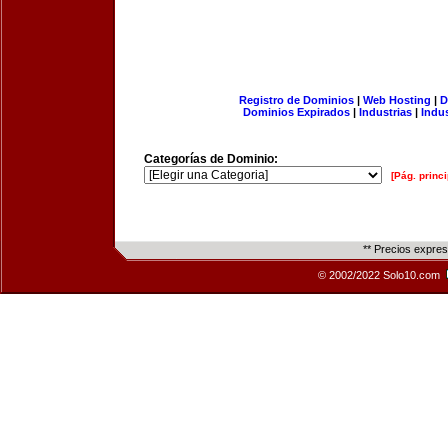
Registro de Dominios
|
Web Hosting
|
D
Dominios Expirados
|
Industrias
|
Indu
Categorías de Dominio:
[Pág. princi
** Precios expre
© 2002/2022 Solo10.com