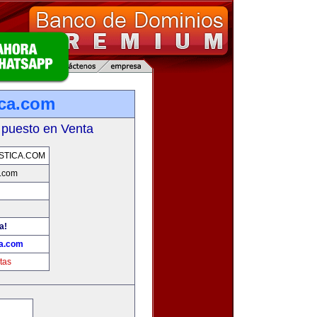
ica.com
 puesto en Venta
STICA.COM
a.com
a!
ca.com
tas