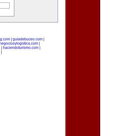
ng.com
|
guiadebuceo.com
|
negociosylogistica.com
|
m
|
haciendoturismo.com
|
|