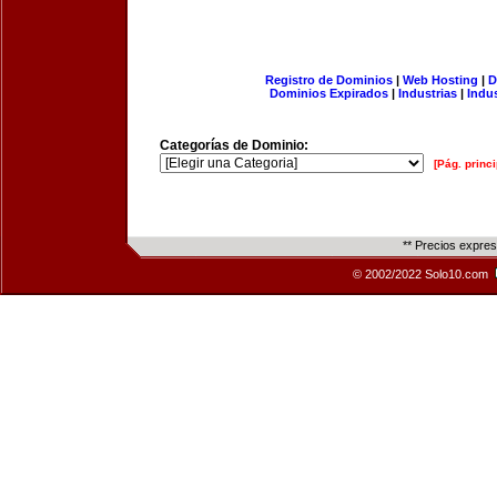
Registro de Dominios
|
Web Hosting
|
D
Dominios Expirados
|
Industrias
|
Indu
Categorías de Dominio:
[Pág. princi
** Precios expre
© 2002/2022 Solo10.com