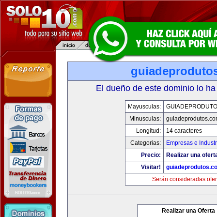
guiadeproduto
El dueño de este dominio lo ha
Mayusculas:
GUIADEPRODUTO
Minusculas:
guiadeprodutos.c
Longitud:
14 caracteres
Categorias:
Empresas e Industr
Precio:
Realizar una ofert
Visitar!
guiadeprodutos.c
Serán consideradas ofer
Realizar una Oferta