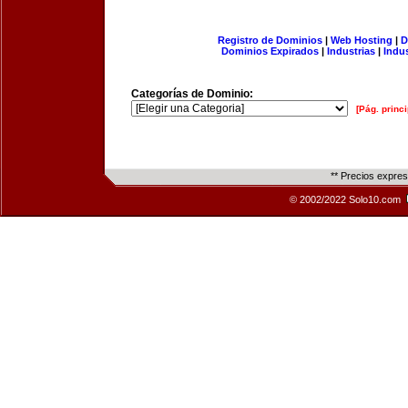
Registro de Dominios
|
Web Hosting
|
D
Dominios Expirados
|
Industrias
|
Indu
Categorías de Dominio:
[Pág. princi
** Precios expre
© 2002/2022 Solo10.com