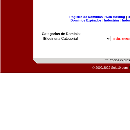
Registro de Dominios
|
Web Hosting
|
D
Dominios Expirados
|
Industrias
|
Indu
Categorías de Dominio:
[Pág. princi
** Precios expre
© 2002/2022 Solo10.com