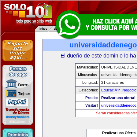
universidaddenego
El dueño de este dominio lo ha
Mayusculas:
UNIVERSIDADDENE
Minusculas:
universidaddenegoc
Longitud:
21 caracteres
Categorias:
EducaciÃ³n
,
Negocio
Precio:
Realizar una oferta!
Visitar!
universidaddenegoc
Serán consideradas ofer
Realizar una Oferta