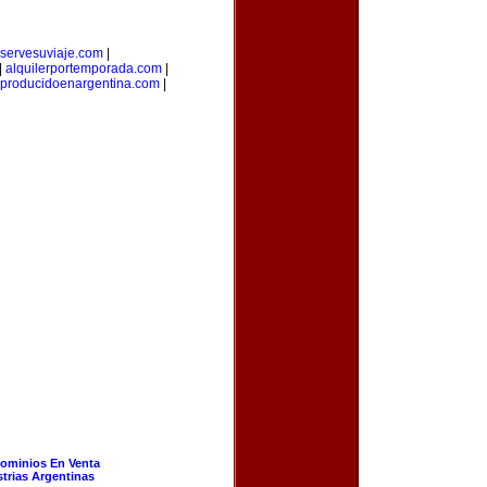
eservesuviaje.com
|
|
alquilerportemporada.com
|
producidoenargentina.com
|
ominios En Venta
strias Argentinas