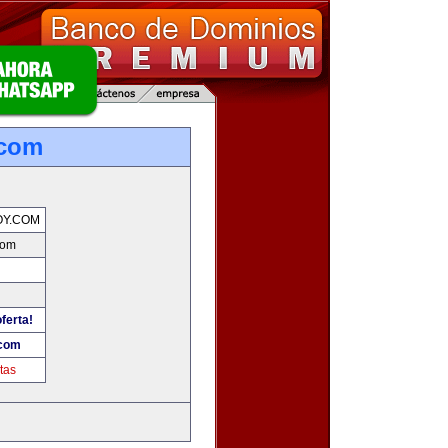
.com
OY.COM
com
ferta!
.com
tas