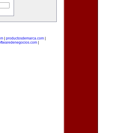
om
|
productosdemarca.com
|
oftwaredenegocios.com
|