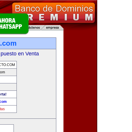
o.com
 puesto en Venta
CTO.COM
com
rta!
.com
tas