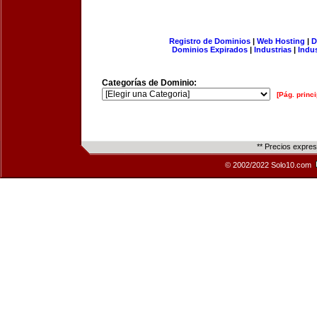
Registro de Dominios
|
Web Hosting
|
D
Dominios Expirados
|
Industrias
|
Indu
Categorías de Dominio:
[Pág. princi
** Precios expre
© 2002/2022 Solo10.com