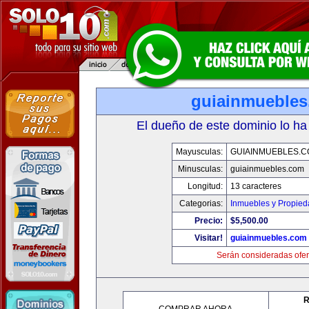
guiainmueble
El dueño de este dominio lo ha
Mayusculas:
GUIAINMUEBLES.
Minusculas:
guiainmuebles.com
Longitud:
13 caracteres
Categorias:
Inmuebles y Propie
Precio:
$5,500.00
Visitar!
guiainmuebles.com
Serán consideradas ofer
R