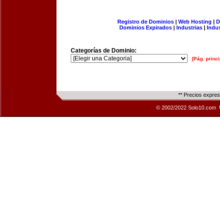
Registro de Dominios
|
Web Hosting
|
D
Dominios Expirados
|
Industrias
|
Indu
Categorías de Dominio:
[Pág. princi
** Precios expre
© 2002/2022 Solo10.com