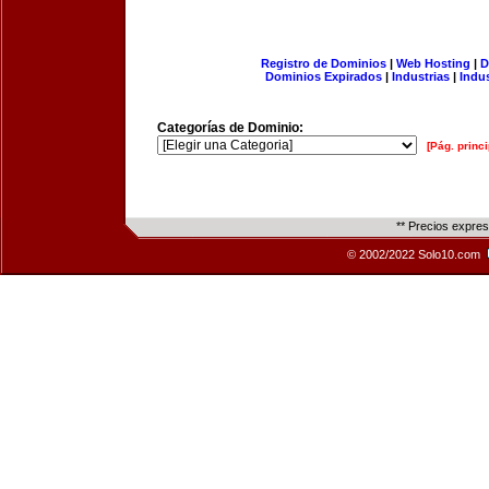
Registro de Dominios
|
Web Hosting
|
D
Dominios Expirados
|
Industrias
|
Indu
Categorías de Dominio:
[Pág. princi
** Precios expre
© 2002/2022 Solo10.com