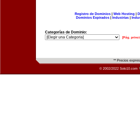
Registro de Dominios
|
Web Hosting
|
D
Dominios Expirados
|
Industrias
|
Indu
Categorías de Dominio:
[Pág. princi
** Precios expre
© 2002/2022 Solo10.com