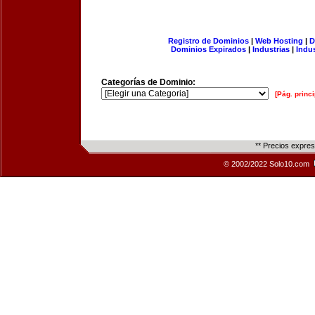
Registro de Dominios
|
Web Hosting
|
D
Dominios Expirados
|
Industrias
|
Indu
Categorías de Dominio:
[Pág. princi
** Precios expre
© 2002/2022 Solo10.com