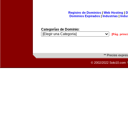
Registro de Dominios
|
Web Hosting
|
D
Dominios Expirados
|
Industrias
|
Indu
Categorías de Dominio:
[Pág. princi
** Precios expre
© 2002/2022 Solo10.com