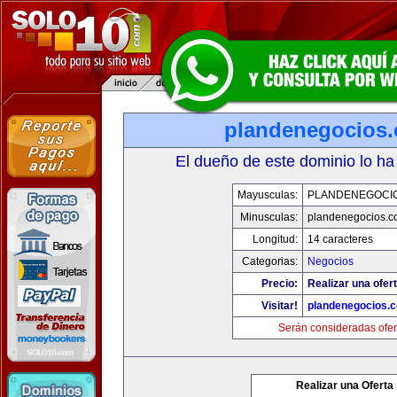
plandenegocios.
El dueño de este dominio lo ha
Mayusculas:
PLANDENEGOCIO
Minusculas:
plandenegocios.c
Longitud:
14 caracteres
Categorias:
Negocios
Precio:
Realizar una ofert
Visitar!
plandenegocios.
Serán consideradas ofer
Realizar una Oferta