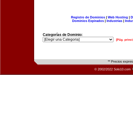
Registro de Dominios
|
Web Hosting
|
D
Dominios Expirados
|
Industrias
|
Indu
Categorías de Dominio:
[Pág. princi
** Precios expre
© 2002/2022 Solo10.com