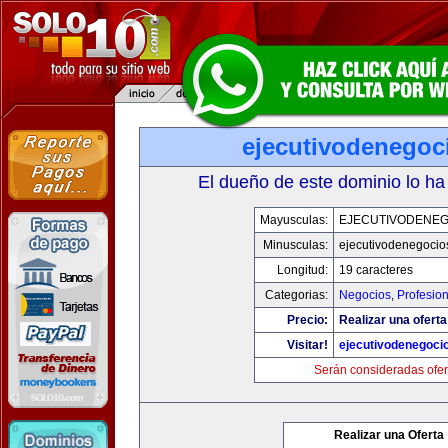
ejecutivodenegoc
El dueño de este dominio lo ha
Mayusculas:
EJECUTIVODENEG
Minusculas:
ejecutivodenegocio
Longitud:
19 caracteres
Categorias:
Negocios
,
Profesio
Precio:
Realizar una oferta
Visitar!
ejecutivodenegoci
Serán consideradas ofer
Realizar una Oferta