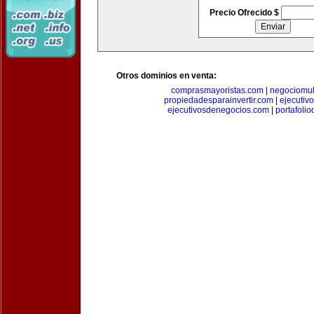
Precio Ofrecido $
Otros dominios en venta:
comprasmayoristas.com
|
negociomul
propiedadesparainvertir.com
|
ejecutiv
ejecutivosdenegocios.com
|
portafoli