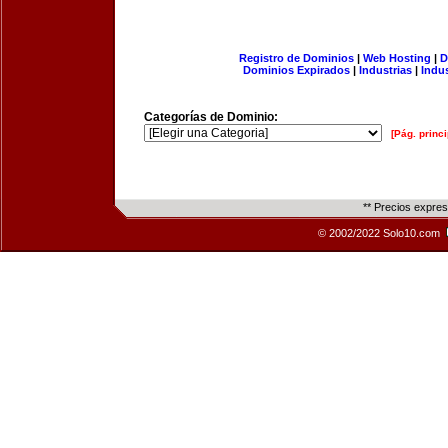
Registro de Dominios
|
Web Hosting
|
D
Dominios Expirados
|
Industrias
|
Indu
Categorías de Dominio:
[Pág. princi
** Precios expre
© 2002/2022 Solo10.com