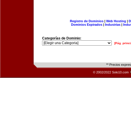
Registro de Dominios
|
Web Hosting
|
D
Dominios Expirados
|
Industrias
|
Indu
Categorías de Dominio:
[Pág. princi
** Precios expre
© 2002/2022 Solo10.com