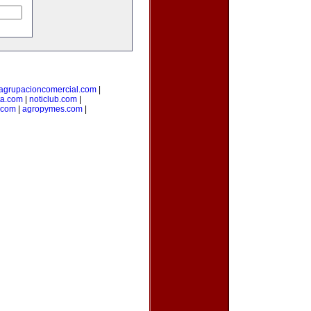
agrupacioncomercial.com
|
ta.com
|
noticlub.com
|
.com
|
agropymes.com
|