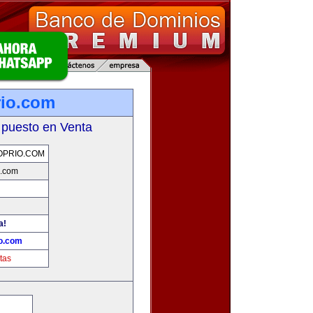
io.com
 puesto en Venta
OPRIO.COM
o.com
a!
o.com
tas