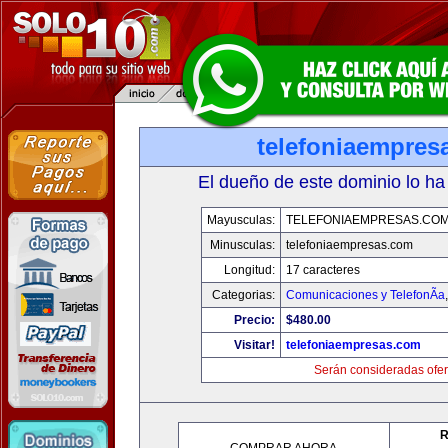
telefoniaempres
El dueño de este dominio lo ha
Mayusculas:
TELEFONIAEMPRESAS.CO
Minusculas:
telefoniaempresas.com
Longitud:
17 caracteres
Categorias:
Comunicaciones y TelefonÃ­a
Precio:
$480.00
Visitar!
telefoniaempresas.com
Serán consideradas ofer
R