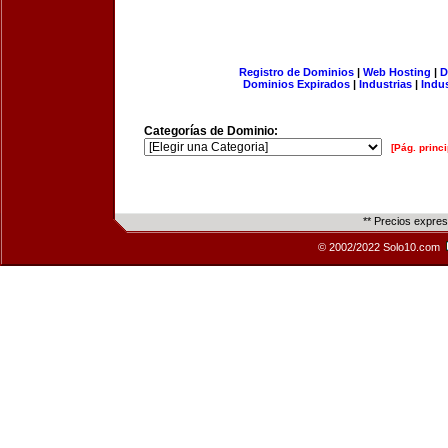
Registro de Dominios
|
Web Hosting
|
D
Dominios Expirados
|
Industrias
|
Indu
Categorías de Dominio:
[Pág. princi
** Precios expre
© 2002/2022 Solo10.com