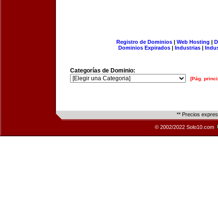
Registro de Dominios
|
Web Hosting
|
D
Dominios Expirados
|
Industrias
|
Indu
Categorías de Dominio:
[Pág. princi
** Precios expre
© 2002/2022 Solo10.com