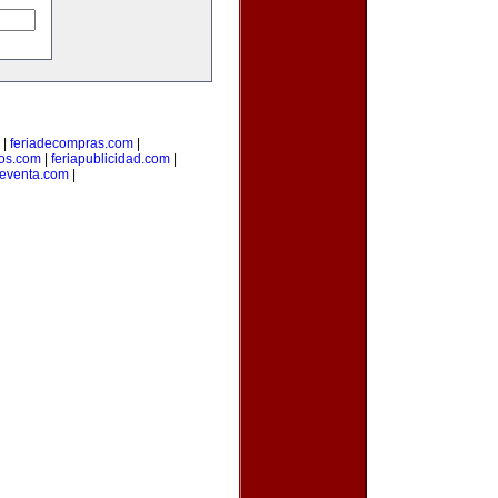
|
feriadecompras.com
|
ios.com
|
feriapublicidad.com
|
deventa.com
|