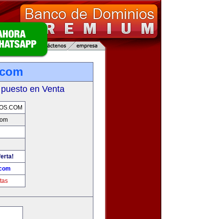
.com
 puesto en Venta
OS.COM
com
erta!
.com
tas